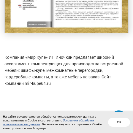
Компания «Мир Купе» ИП Иночкин предлагает широкий
ассортимент комплектующих для производства встроенной
мебели: шкафы-купе, межкомнатные перегородки,
гардеробные комнаты, а так же мебель на заказ. Сайт
компании mir-kupe64.ru
© 2004-2026 Студия «СТРОИМ САЙТ»
На сайте осуществляется обработка пользовательских данных с
использованием Cookie в соответствии с
Политика конфиденциальности
Условиями обработки
ОК
пользовательских данных
. Вы можете запретить сохранение Cookie
в настройках своего браузера.