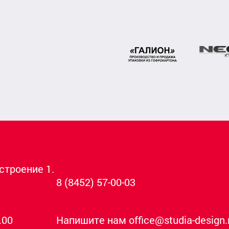
 строение 1.
8 (8452) 57-00-03
.00
Напишите нам office@studia-design.