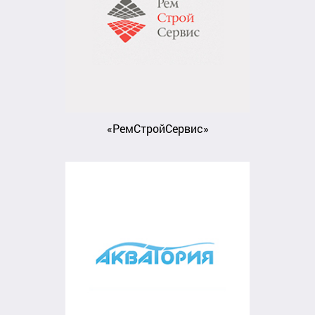
«РемСтройСервис»