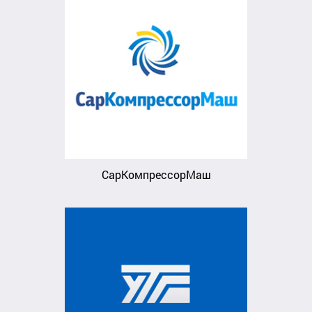
СарКомпрессорМаш