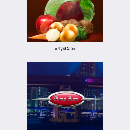
«ЛукСар»