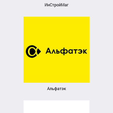
ИнСтройМаг
Альфатэк