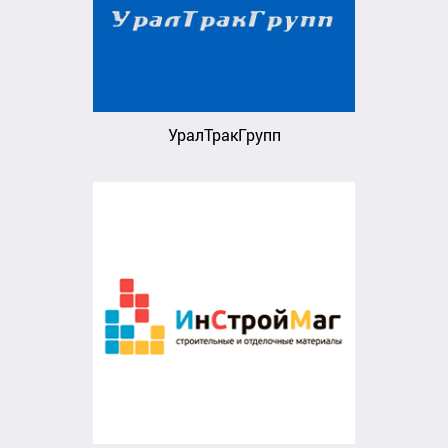
УралТракГрупп